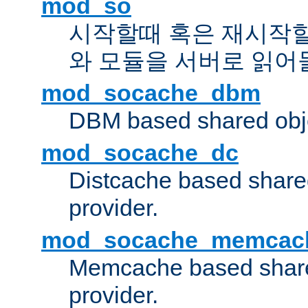
mod_so
시작할때 혹은 재시작
와 모듈을 서버로 읽어
mod_socache_dbm
DBM based shared obje
mod_socache_dc
Distcache based share
provider.
mod_socache_memcac
Memcache based share
provider.