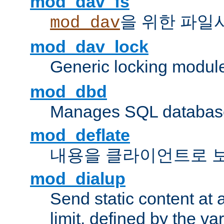
mod_dav_fs
을 위한 파일
mod_dav
mod_dav_lock
Generic locking modul
mod_dbd
Manages SQL database
mod_deflate
내용을 클라이언트로 
mod_dialup
Send static content at 
limit, defined by the v