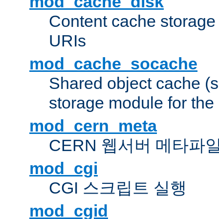
mod_cache_disk
Content cache storage
URIs
mod_cache_socache
Shared object cache (
storage module for the 
mod_cern_meta
CERN 웹서버 메타파
mod_cgi
CGI 스크립트 실행
mod_cgid