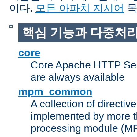
이다.
모든 아파치 지시어
목
핵심 기능과 다중처리
core
Core Apache HTTP Serv
are always available
mpm_common
A collection of directive
implemented by more t
processing module (M