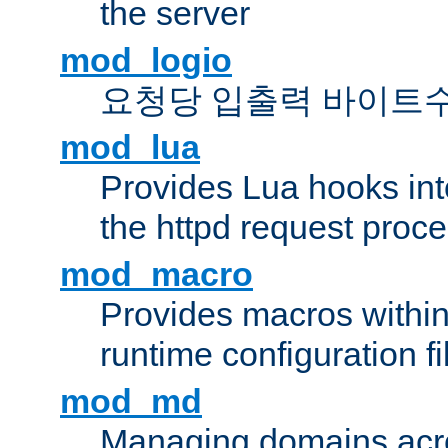
the server
mod_logio
요청당 입출력 바이트
mod_lua
Provides Lua hooks into
the httpd request proc
mod_macro
Provides macros withi
runtime configuration fi
mod_md
Managing domains acros