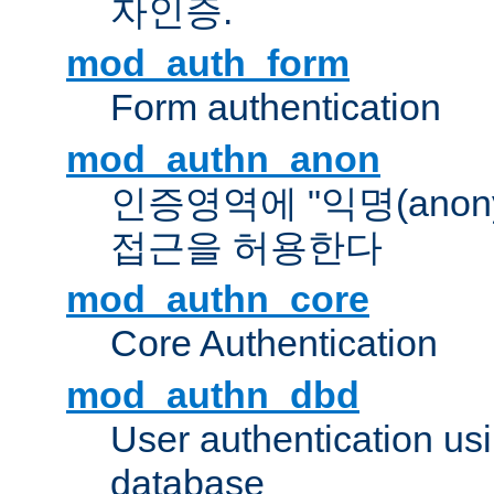
자인증.
mod_auth_form
Form authentication
mod_authn_anon
인증영역에 "익명(anon
접근을 허용한다
mod_authn_core
Core Authentication
mod_authn_dbd
User authentication u
database