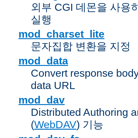
외부 CGI 데몬을 사용
실행
mod_charset_lite
문자집합 변환을 지정
mod_data
Convert response bod
data URL
mod_dav
Distributed Authoring 
(
WebDAV
) 기능