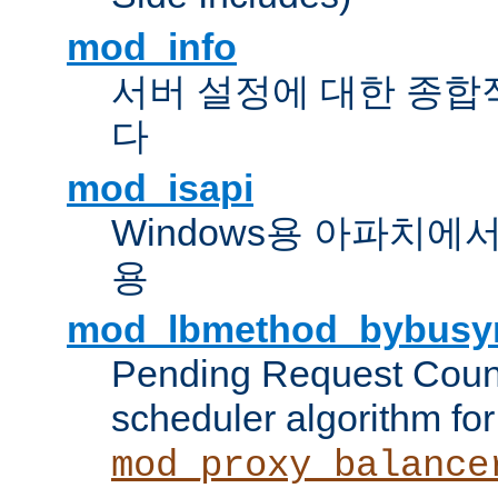
mod_info
서버 설정에 대한 종합
다
mod_isapi
Windows용 아파치에서 IS
용
mod_lbmethod_bybusy
Pending Request Count
scheduler algorithm for
mod_proxy_balance