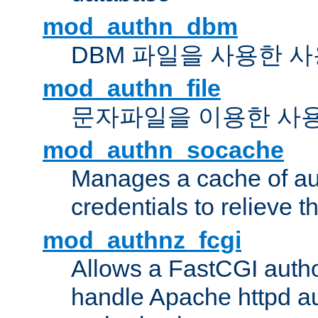
mod_authn_dbm
DBM 파일을 사용한 
mod_authn_file
문자파일을 이용한 사
mod_authn_socache
Manages a cache of au
credentials to relieve 
mod_authnz_fcgi
Allows a FastCGI author
handle Apache httpd au